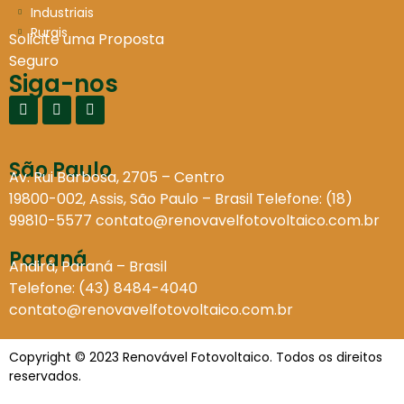
Industriais
Rurais
Solicite uma Proposta
Seguro
Siga-nos
São Paulo
Av. Rui Barbosa, 2705 – Centro
19800-002, Assis, São Paulo – Brasil Telefone: (18)
99810-5577
contato@renovavelfotovoltaico.com.br
Paraná
Andirá, Paraná – Brasil
Telefone: (43) 8484-4040
contato@renovavelfotovoltaico.com.br
Copyright © 2023 Renovável Fotovoltaico. Todos os direitos
reservados.